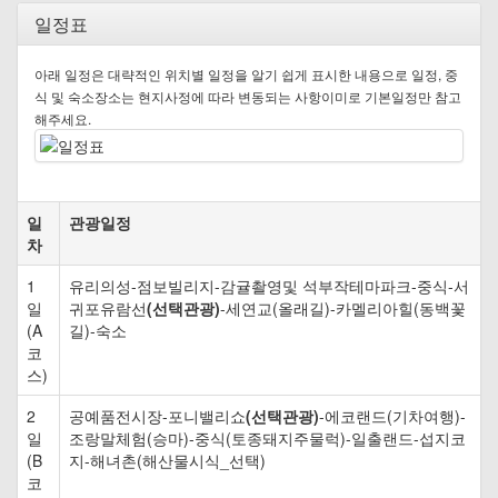
일정표
아래 일정은 대략적인 위치별 일정을 알기 쉽게 표시한 내용으로 일정, 중
식 및 숙소장소는 현지사정에 따라 변동되는 사항이미로 기본일정만 참고
해주세요.
일
관광일정
차
1
유리의성-점보빌리지-감귤촬영및 석부작테마파크-중식-서
일
귀포유람선
(선택관광)
-세연교(올래길)-카멜리아힐(동백꽃
(A
길)-숙소
코
스)
2
공예품전시장-포니밸리쇼
(선택관광)
-에코랜드(기차여행)-
일
조랑말체험(승마)-중식(토종돼지주물럭)-일출랜드-섭지코
(B
지-해녀촌(해산물시식_선택)
코