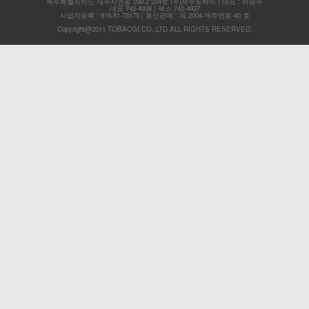
제주특별자치도 제주시연동 290-2 204호 (주)제주토박이 | 대표 : 하승우
대표 742-4938 | 팩스 742-4937
사업자등록 : 616-81-73175 | 통신판매 : 제 2004-제주연동-40 호
Copyright@2011 TOBACGI.CO.,LTD ALL RIGHTS RESERVED.