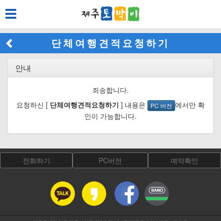
Toggle
navigation
단체여행견적요청하기
안내
죄송합니다.
요청하신 [
단체여행견적요청하기
] 내용은
에서만 확
PC 버전
인이 가능합니다.
전화하기
PC버전
예약확인
카카오톡
카카오스토리
페이스북
밴드